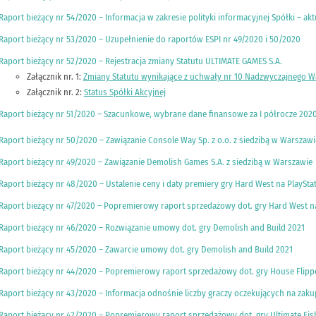
Raport bieżący nr 54/2020 – Informacja w zakresie polityki informacyjnej Spółki – akt
Raport bieżący nr 53/2020 – Uzupełnienie do raportów ESPI nr 49/2020 i 50/2020
Raport bieżący nr 52/2020 – Rejestracja zmiany Statutu ULTIMATE GAMES S.A.
Załącznik nr. 1:
Zmiany Statutu wynikające z uchwały nr 10 Nadzwyczajnego Wal
Załącznik nr. 2:
Status Spółki Akcyjnej
Raport bieżący nr 51/2020 – Szacunkowe, wybrane dane finansowe za I półrocze 2020
Raport bieżący nr 50/2020 – Zawiązanie Console Way Sp. z o.o. z siedzibą w Warszawi
Raport bieżący nr 49/2020 – Zawiązanie Demolish Games S.A. z siedzibą w Warszawie
Raport bieżący nr 48/2020 – Ustalenie ceny i daty premiery gry Hard West na PlayStat
Raport bieżący nr 47/2020 – Popremierowy raport sprzedażowy dot. gry Hard West 
Raport bieżący nr 46/2020 – Rozwiązanie umowy dot. gry Demolish and Build 2021
Raport bieżący nr 45/2020 – Zawarcie umowy dot. gry Demolish and Build 2021
Raport bieżący nr 44/2020 – Popremierowy raport sprzedażowy dot. gry House Flipp
Raport bieżący nr 43/2020 – Informacja odnośnie liczby graczy oczekujących na zakup 
Raport bieżący nr 42/2020 – Popremierowy raport sprzedażowy dot. gry Ultimate Fis