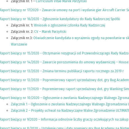
Załącznik nr. 1 –
Curriculum Vitae Marek Parzyński
Raport bieżący nr 17/2020 – Zawarcie umowy na port i wydanie gier Aircraft Carrier S
Raport bieżący nr 16/2020 – Zgłoszenie kandydatury do Rady Nadzorczej Spółki
Załącznik nr. 1:
Wniosek o zgłoszenie członka Rady Nadzorczej
Załącznik nr. 2:
CV – Marek Parzyński
Załącznik nr.3:
Oświadczenie kandydata o wyrażeniu zgody na powołanie w skł
Warszawie
Raport bieżący nr 15/2020 – Otrzymanie rezygnacji od Przewodniczącego Rady Nadzo
Raport bieżący nr 14/2020 – Zawarcie porozumienia do umowy wydawniczej – House 
Raport bieżący nr 13/2020 – Zmiana terminu publikacji raportu rocznego za 2019 r
Raport bieżący nr 12/2020 – Popremierowy raport sprzedażowy dot. gry Bug Academ
Raport bieżący nr 11/2020 – Popremierowy raport sprzedażowy dot. gry Wanking Sim
Raport bieżący nr 10/2020 – Ogłoszenie o zwołaniu Nadzwyczajnego Walnego Zgroma
Załącznik 1 – Ogłoszenie o zwołaniu Nadzwyczajnego Walnego Zgromadzenia 
Załącznik 2 – Projekty uchwał na Nadzwyczajne Walne Zgromadzenie ULTIMAT
Raport bieżący nr 9/2020 – Informacja odnośnie liczby graczy oczekujących na zakup g
Raport bieżący nr 8/2020 – Ustalenie ceny i daty premiery gry Bug Academy na Nint