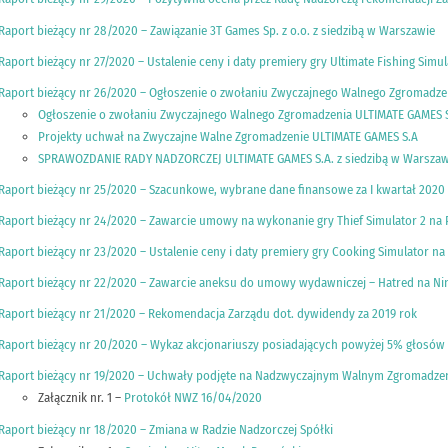
Raport bieżący nr 28/2020 – Zawiązanie 3T Games Sp. z o.o. z siedzibą w Warszawie
Raport bieżący nr 27/2020 – Ustalenie ceny i daty premiery gry Ultimate Fishing Simu
Raport bieżący nr 26/2020 – Ogłoszenie o zwołaniu Zwyczajnego Walnego Zgromadze
Ogłoszenie o zwołaniu Zwyczajnego Walnego Zgromadzenia ULTIMATE GAMES S
Projekty uchwał na Zwyczajne Walne Zgromadzenie ULTIMATE GAMES S.A
SPRAWOZDANIE RADY NADZORCZEJ ULTIMATE GAMES S.A. z siedzibą w Warszaw
Raport bieżący nr 25/2020 – Szacunkowe, wybrane dane finansowe za I kwartał 2020 
Raport bieżący nr 24/2020 – Zawarcie umowy na wykonanie gry Thief Simulator 2 na 
Raport bieżący nr 23/2020 – Ustalenie ceny i daty premiery gry Cooking Simulator na
Raport bieżący nr 22/2020 – Zawarcie aneksu do umowy wydawniczej – Hatred na Ni
Raport bieżący nr 21/2020 – Rekomendacja Zarządu dot. dywidendy za 2019 rok
Raport bieżący nr 20/2020 – Wykaz akcjonariuszy posiadających powyżej 5% głos
Raport bieżący nr 19/2020 – Uchwały podjęte na Nadzwyczajnym Walnym Zgromadze
Załącznik nr. 1 –
Protokół NWZ 16/04/2020
Raport bieżący nr 18/2020 – Zmiana w Radzie Nadzorczej Spółki