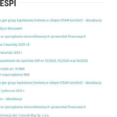
ESPI
gier grupy kapitałowej Emitenta w sklepie STEAM (wishlist) – aktualizacja
zibą w Warszawie
ta oraz sporządzania skonsolidowanych sprawozdań finansowych
a 3 kwartały 2020 r.R
 kwartały 2020 r
uzupełnienie do raportów ESPI nr 53/2020, 55/2020 oraz 56/2020
trybie art. 19 MAR
 1 rozporządzenia MAR
gier grupy kapitałowej Emitenta w sklepie STEAM (wishlist) – aktualizacja
I półrocze 2020 r.
u – aktualizacja
ta oraz sporządzania skonsolidowanych sprawozdań finansowych
formacja dot. Console Way Sp. z o.o.