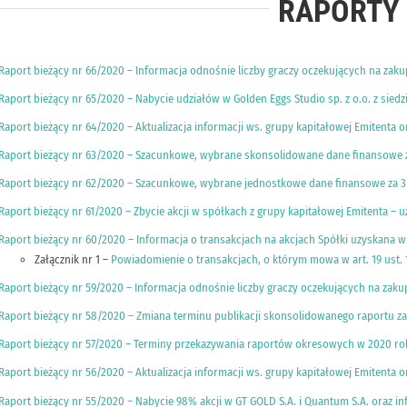
RAPORTY 
Raport bieżący nr 66/2020 – Informacja odnośnie liczby graczy oczekujących na zakup 
Raport bieżący nr 65/2020 – Nabycie udziałów w Golden Eggs Studio sp. z o.o. z sied
Raport bieżący nr 64/2020 – Aktualizacja informacji ws. grupy kapitałowej Emiten
Raport bieżący nr 63/2020 – Szacunkowe, wybrane skonsolidowane dane finansowe z
Raport bieżący nr 62/2020 – Szacunkowe, wybrane jednostkowe dane finansowe za 3
Raport bieżący nr 61/2020 – Zbycie akcji w spółkach z grupy kapitałowej Emitenta – 
Raport bieżący nr 60/2020 – Informacja o transakcjach na akcjach Spółki uzyskana w 
Załącznik nr 1 –
Powiadomienie o transakcjach, o którym mowa w art. 19 ust.
Raport bieżący nr 59/2020 – Informacja odnośnie liczby graczy oczekujących na zakup 
Raport bieżący nr 58/2020 – Zmiana terminu publikacji skonsolidowanego raportu za 
Raport bieżący nr 57/2020 – Terminy przekazywania raportów okresowych w 2020 rok
Raport bieżący nr 56/2020 – Aktualizacja informacji ws. grupy kapitałowej Emiten
Raport bieżący nr 55/2020 – Nabycie 98% akcji w GT GOLD S.A. i Quantum S.A. oraz in