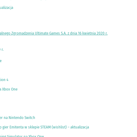
ualizacja
nego Zgromadzenia Ultimate Games S.A. z dnia 16 kwietnia 2020 r.
 r.
e
ion 4
na Xbox One
er na Nintendo Switch
gier Emitenta w sklepie STEAM (wishlist) – aktualizacja
hing Simulator na Xbox One