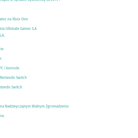
lator na Xbox One
nia Ultimate Games S.A
.A.
ie
r.
PC i konsole
 Nintendo Switch
ntendo Switch
ów na Nadzwyczajnym Walnym Zgromadzeniu
niu