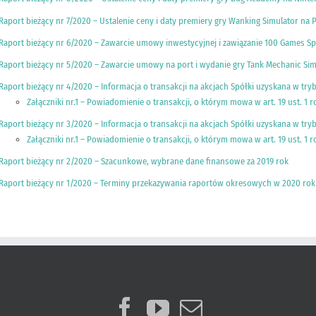
Raport bieżący nr 7/2020 – Ustalenie ceny i daty premiery gry Wanking Simulator na 
Raport bieżący nr 6/2020 – Zawarcie umowy inwestycyjnej i zawiązanie 100 Games Sp.
Raport bieżący nr 5/2020 – Zawarcie umowy na port i wydanie gry Tank Mechanic Sim
Raport bieżący nr 4/2020 – Informacja o transakcji na akcjach Spółki uzyskana w tryb
Załączniki nr.1 – Powiadomienie o transakcji, o którym mowa w art. 19 ust. 1
Raport bieżący nr 3/2020 – Informacja o transakcji na akcjach Spółki uzyskana w tryb
Załączniki nr.1 – Powiadomienie o transakcji, o którym mowa w art. 19 ust. 1
Raport bieżący nr 2/2020 – Szacunkowe, wybrane dane finansowe za 2019 rok
Raport bieżący nr 1/2020 – Terminy przekazywania raportów okresowych w 2020 rok