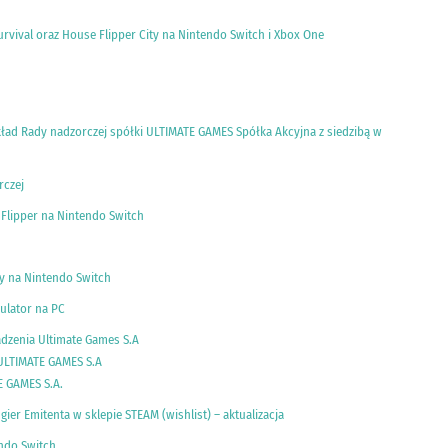
urvival oraz House Flipper City na Nintendo Switch i Xbox One
ad Rady nadzorczej spółki ULTIMATE GAMES Spółka Akcyjna z siedzibą w
rczej
Flipper na Nintendo Switch
y na Nintendo Switch
ulator na PC
dzenia Ultimate Games S.A
ULTIMATE GAMES S.A
E GAMES S.A.
ier Emitenta w sklepie STEAM (wishlist) – aktualizacja
endo Switch