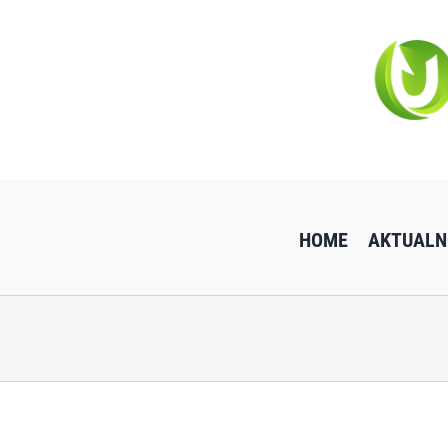
Przejdź
do
zawartości
HOME
AKTUALN