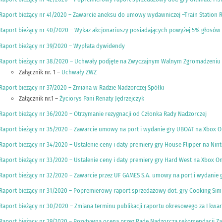
Raport bieżący nr 41/2020 – Zawarcie aneksu do umowy wydawniczej –Train Station R
Raport bieżący nr 40/2020 – Wykaz akcjonariuszy posiadających powyżej 5% głos
Raport bieżący nr 39/2020 – Wypłata dywidendy
Raport bieżący nr 38/2020 – Uchwały podjęte na Zwyczajnym Walnym Zgromadzeniu
Załącznik nr. 1 –
Uchwały ZWZ
Raport bieżący nr 37/2020 – Zmiana w Radzie Nadzorczej Spółki
Załącznik nr.1 –
Życiorys Pani Renaty Jędrzejczyk
Raport bieżący nr 36/2020 – Otrzymanie rezygnacji od Członka Rady Nadzorczej
Raport bieżący nr 35/2020 – Zawarcie umowy na port i wydanie gry UBOAT na Xbox On
Raport bieżący nr 34/2020 – Ustalenie ceny i daty premiery gry House Flipper na Nin
Raport bieżący nr 33/2020 – Ustalenie ceny i daty premiery gry Hard West na Xbox O
Raport bieżący nr 32/2020 – Zawarcie przez UF GAMES S.A. umowy na port i wydanie 
Raport bieżący nr 31/2020 – Popremierowy raport sprzedażowy dot. gry Cooking Sim
Raport bieżący nr 30/2020 – Zmiana terminu publikacji raportu okresowego za I kwart
Raport bieżący nr 29/2020 – Pozytywna ocena przez Radę Nadzorczą rekomendacji Za