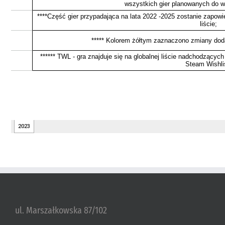
ul. Marszałkowska 87/102