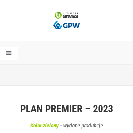
Przejdź
do
zawartości
Toggle
Navigation
HOME
AKTUALNOŚCI
PLAN PREMIER – 2023
PLAN PREMIER
Kolor zielony
– wydane produkcje
SPÓŁKA