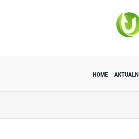
Przejdź
do
zawartości
HOME
AKTUALN