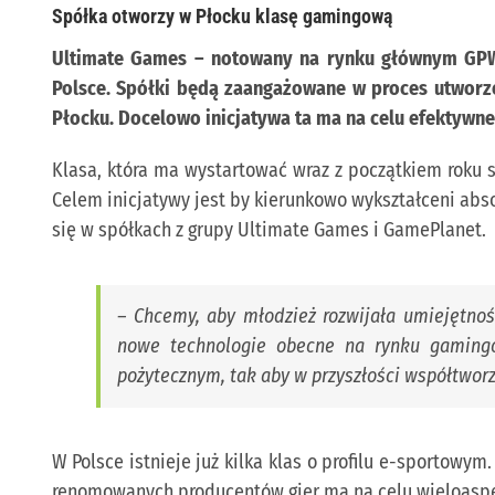
Spółka otworzy w Płocku klasę gamingową
Ultimate Games – notowany na rynku głównym GPW 
Polsce. Spółki będą zaangażowane w proces utworze
Płocku. Docelowo inicjatywa ta ma na celu efektywn
Klasa, która ma wystartować wraz z początkiem roku s
Celem inicjatywy jest by kierunkowo wykształceni ab
się w spółkach z grupy Ultimate Games i GamePlanet.
– Chcemy, aby młodzież rozwijała umiejętno
nowe technologie obecne na rynku gamingo
pożytecznym, tak aby w przyszłości współtworz
W Polsce istnieje już kilka klas o profilu e-sportowy
renomowanych producentów gier ma na celu wieloaspek