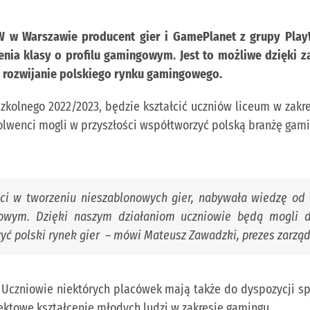
w Warszawie producent gier i GamePlanet z grupy Play
nia klasy o profilu gamingowym. Jest to możliwe dzięki z
e rozwijanie polskiego rynku gamingowego.
zkolnego 2022/2023, będzie kształcić uczniów liceum w zakres
solwenci mogli w przyszłości współtworzyć polską branżę gam
ści w tworzeniu nieszablonowych gier, nabywała wiedzę o
wym. Dzięki naszym działaniom uczniowie będą mogli dy
yć polski rynek gier
– mówi Mateusz Zawadzki, prezes zarzą
m. Uczniowie niektórych placówek mają także do dyspozycji s
towe kształcenie młodych ludzi w zakresie gamingu.