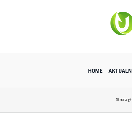
Przejdź
do
zawartości
HOME
AKTUALN
Strona g