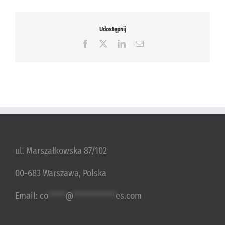
Udostępnij
Facebook
X
LinkedIn
Email
ul. Marszałkowska 87/102
00-683 Warszawa, Polska
Email:
co
*****
@
************
es.com