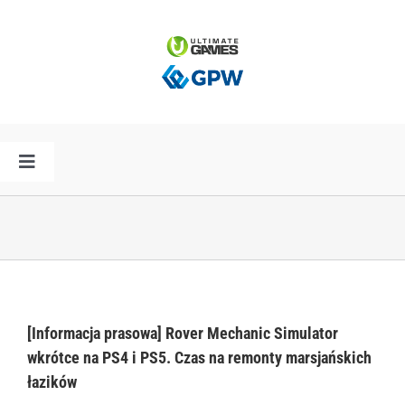
Przejdź
do
zawartości
Toggle
Navigation
HOME
AKTUALNOŚCI
PLAN PREMIER
[Informacja prasowa] Rover Mechanic Simulator
wkrótce na PS4 i PS5. Czas na remonty marsjańskich
łazików
SPÓŁKA