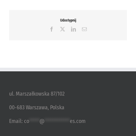
Udostępnij
Facebook
X
LinkedIn
Email
ul. Marszałkowska 87/102
00-683 Warszawa, Polska
Email:
co
*****
@
************
es.com