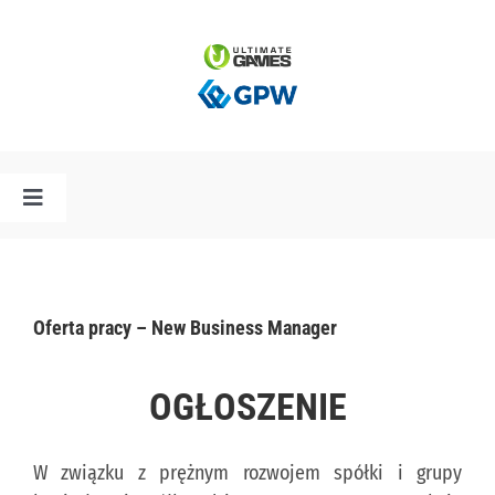
Przejdź
do
zawartości
Toggle
Navigation
HOME
Oferta pracy – New Business Manager
AKTUALNOŚCI
OGŁOSZENIE
PLAN PREMIER
W związku z prężnym rozwojem spółki i grupy
SPÓŁKA