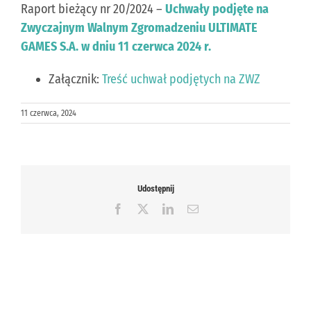
Raport bieżący nr 20/2024 –
Uchwały podjęte na
Zwyczajnym Walnym Zgromadzeniu ULTIMATE
KONTAKT
GAMES S.A. w dniu 11 czerwca 2024 r.
Załącznik:
Treść uchwał podjętych na ZWZ
PUBLISHING (EN)
11 czerwca, 2024
Udostępnij
Facebook
X
LinkedIn
Email