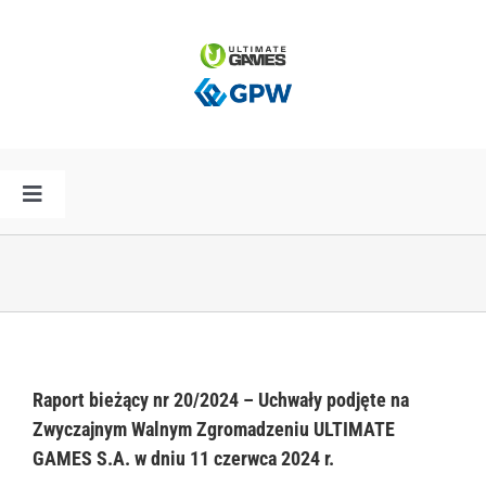
Przejdź
do
zawartości
Toggle
Navigation
HOME
AKTUALNOŚCI
PLAN PREMIER
Raport bieżący nr 20/2024 – Uchwały podjęte na
Zwyczajnym Walnym Zgromadzeniu ULTIMATE
GAMES S.A. w dniu 11 czerwca 2024 r.
SPÓŁKA