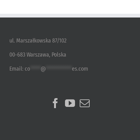
ul. Marszałkowska 87/102
00-683 Warszawa, Polska
Email:
co
*****
@
************
es.com