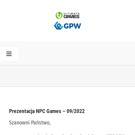
Przejdź
do
zawartości
Toggle
Navigation
HOME
AKTUALNOŚCI
PLAN PREMIER
Prezentacja NPC Games – 09/2022
Szanowni Państwo,
SPÓŁKA