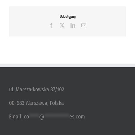
Udostępnij
Facebook
X
LinkedIn
Email
ul. Marszałkowska 87/102
00-683 Warszawa, Polska
Email:
co
*****
@
************
es.com