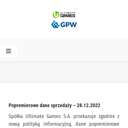
Przejdź
do
zawartości
Toggle
Navigation
HOME
AKTUALNOŚCI
PLAN PREMIER
Popremierowe dane sprzedaży – 28.12.2022
Spółka Ultimate Games S.A. przekazuje zgodnie z
SPÓŁKA
nową polityką informacyjną, dane popremierowe