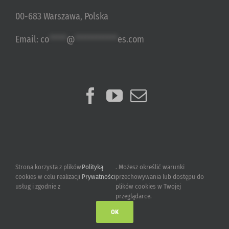
00-683 Warszawa, Polska
Email:
co
*****
@
************
es.com
Strona korzysta z plików
Polityką
. Możesz określić warunki
cookies w celu realizacji
Prywatności
przechowywania lub dostępu do
usług i zgodnie z
plików cookies w Twojej
przeglądarce.
OK
2015-2023 © Ultimate Games S.A.