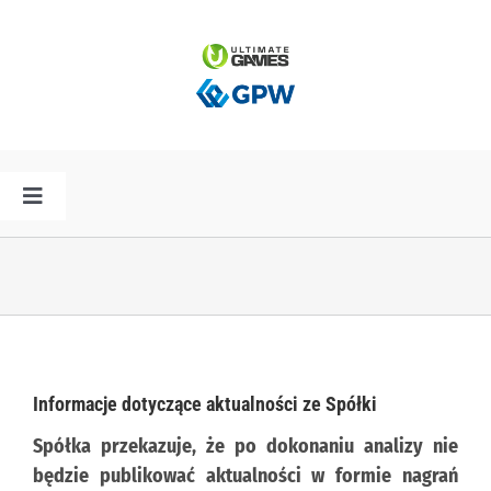
Przejdź
do
zawartości
Toggle
Navigation
HOME
AKTUALNOŚCI
PLAN PREMIER
Informacje dotyczące aktualności ze Spółki
Spółka przekazuje, że po dokonaniu analizy nie
SPÓŁKA
będzie publikować aktualności w formie nagrań