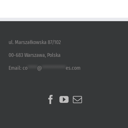
ul. Marszałkowska 87/102
00-683 Warszawa, Polska
Email:
co
*****
@
************
es.com