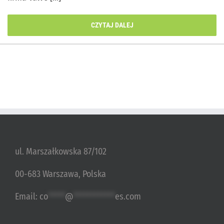
CZYTAJ DALEJ
ul. Marszałkowska 87/102
00-683 Warszawa, Polska
Email:
co
*****
@
************
es.com