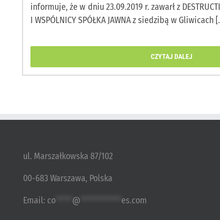
informuje, że w dniu 23.09.2019 r. zawarł z DESTRUCT
I WSPÓLNICY SPÓŁKA JAWNA z siedzibą w Gliwicach [..
CZYTAJ DALEJ
ul. Marszałkowska 87/102
00-683 Warszawa, Polska
Email:
co
*****
@
************
es.com