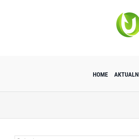
Przejdź
do
zawartości
HOME
AKTUALN