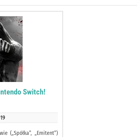
ntendo Switch!
019
ie („Spółka”, „Emitent”)