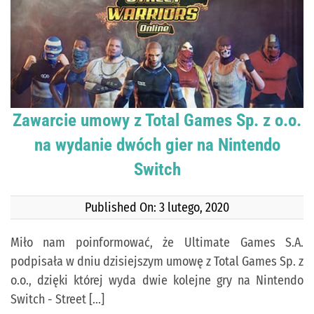
KONTAKT
PUBLISHING (EN)
Zawarcie umowy z Total Games Sp. z o.o.
na wydanie dwóch gier na Nintendo
Switch
Published On: 3 lutego, 2020
Miło nam poinformować, że Ultimate Games S.A.
podpisała w dniu dzisiejszym umowę z Total Games Sp. z
o.o., dzięki której wyda dwie kolejne gry na Nintendo
Switch - Street [...]