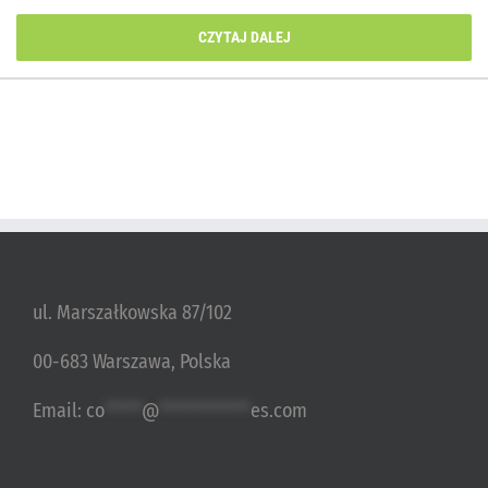
CZYTAJ DALEJ
ul. Marszałkowska 87/102
00-683 Warszawa, Polska
Email:
co
*****
@
************
es.com