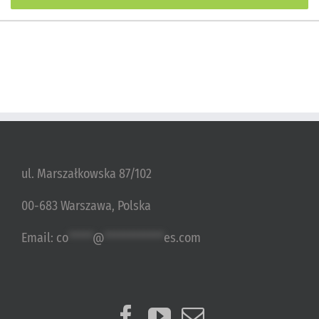
ul. Marszałkowska 87/102
00-683 Warszawa, Polska
Email:
co
*****
@
************
es.com