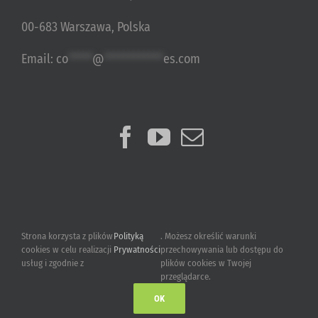
00-683 Warszawa, Polska
Email:
co
*****
@
************
es.com
Strona korzysta z plików
Polityką
. Możesz określić warunki
cookies w celu realizacji
Prywatności
przechowywania lub dostępu do
usług i zgodnie z
plików cookies w Twojej
przeglądarce.
OK
2015-2023 © Ultimate Games S.A.