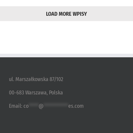
LOAD MORE WPISY
ul. Marszałkowska 87/102
00-683 Warszawa, Polska
Email:
co
*****
@
************
es.com