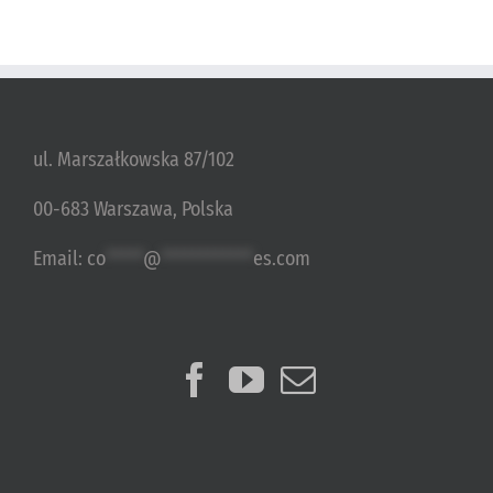
ul. Marszałkowska 87/102
00-683 Warszawa, Polska
Email:
co
*****
@
************
es.com