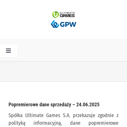
Przejdź
do
zawartości
Toggle
Navigation
HOME
AKTUALNOŚCI
PLAN PREMIER
Popremierowe dane sprzedaży – 24.06.2025
Spółka Ultimate Games S.A. przekazuje zgodnie z
SPÓŁKA
polityką informacyjną, dane popremierowe