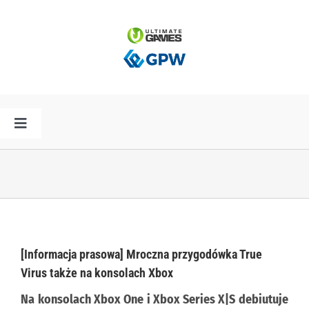
Przejdź
do
zawartości
Toggle
Navigation
HOME
AKTUALNOŚCI
PLAN PREMIER
[Informacja prasowa] Mroczna przygodówka True
Virus także na konsolach Xbox
SPÓŁKA
Na konsolach
Xbox One i Xbox Series
X|S debiutuje