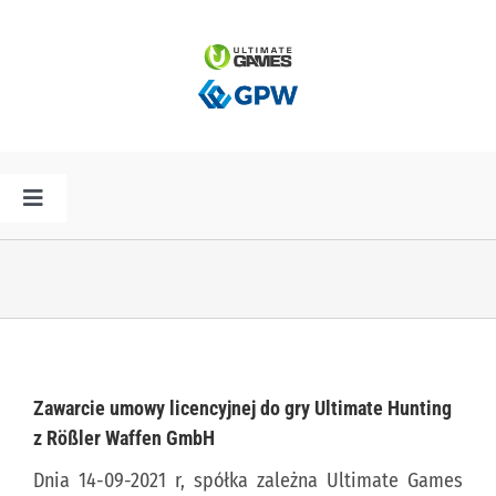
Przejdź
do
zawartości
Toggle
Navigation
HOME
AKTUALNOŚCI
PLAN PREMIER
Zawarcie umowy licencyjnej do gry Ultimate Hunting
z Rößler Waffen GmbH
SPÓŁKA
Dnia 14-09-2021 r, spółka zależna Ultimate Games