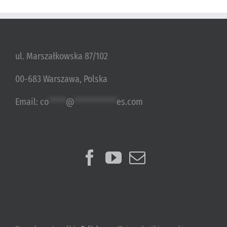
ul. Marszałkowska 87/102
00-683 Warszawa, Polska
Email:
co
*****
@
************
es.com