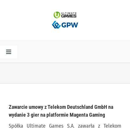
Przejdź
do
zawartości
Toggle
Navigation
HOME
AKTUALNOŚCI
PLAN PREMIER
Zawarcie umowy z Telekom Deutschland GmbH na
wydanie 3 gier na platformie Magenta Gaming
SPÓŁKA
Spółka Ultimate Games S.A. zawarła z Telekom