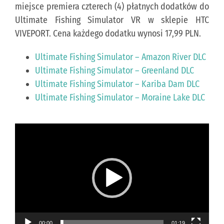
miejsce premiera czterech (4) płatnych dodatków do
Ultimate Fishing Simulator VR w sklepie HTC
KONTAKT
VIVEPORT. Cena każdego dodatku wynosi 17,99 PLN.
Ultimate Fishing Simulator – Amazon River DLC
PUBLISHING (EN)
Ultimate Fishing Simulator – Greenland DLC
Ultimate Fishing Simulator – Kariba Dam DLC
Ultimate Fishing Simulator – Moraine Lake DLC
Odtwarzacz
video
00:00
01:19