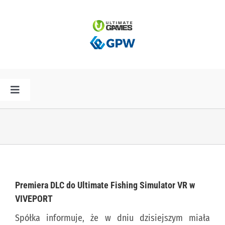
Przejdź
do
zawartości
Toggle
Navigation
HOME
AKTUALNOŚCI
PLAN PREMIER
Premiera DLC do Ultimate Fishing Simulator VR w
VIVEPORT
SPÓŁKA
Spółka informuje, że w dniu dzisiejszym miała