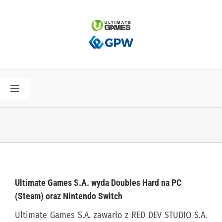
Przejdź
do
zawartości
Toggle
Navigation
HOME
AKTUALNOŚCI
PLAN PREMIER
Ultimate Games S.A. wyda Doubles Hard na PC
(Steam) oraz Nintendo Switch
SPÓŁKA
Ultimate Games S.A. zawarło z RED DEV STUDIO S.A.